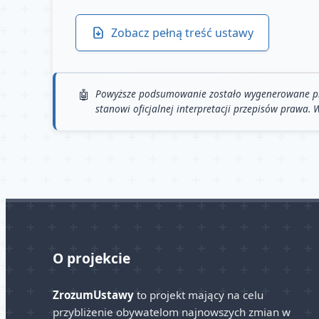
Zobacz pełną treść ustawy
Powyższe podsumowanie zostało wygenerowane przy 
stanowi oficjalnej interpretacji przepisów prawa.
O projekcie
ZrozumUstawy
to projekt mający na celu
przybliżenie obywatelom najnowszych zmian w