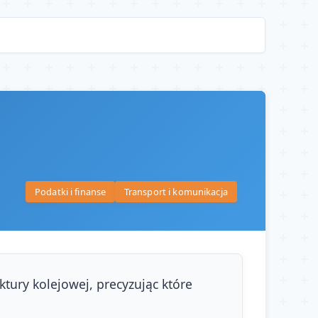
Podatki i finanse
Transport i komunikacja
tury kolejowej, precyzując które