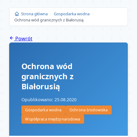
Przejdź
do
Strona główna
›
Gospodarka wodna
›
Ochrona wód granicznych z Białorusią
treści
Powrót
Ochrona wód
granicznych z
Białorusią
Opublikowano: 25.08.2020
Gospodarka wodna
Ochrona środowiska
Współpraca międzynarodowa