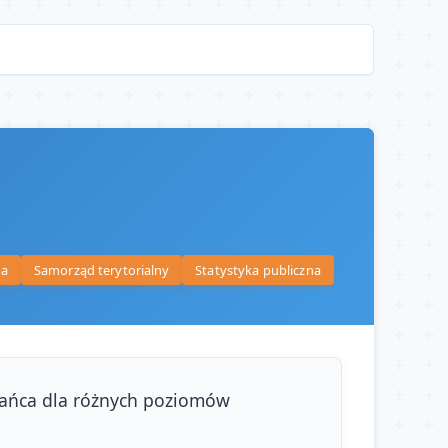
na
Samorząd terytorialny
Statystyka publiczna
zkańca dla różnych poziomów