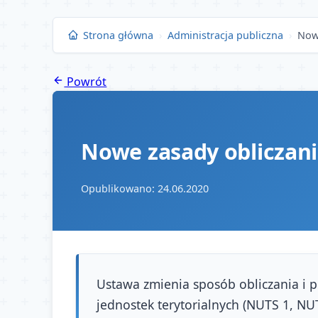
Przejdź
do
Strona główna
›
Administracja publiczna
›
Now
treści
Powrót
Nowe zasady obliczani
Opublikowano: 24.06.2020
Ustawa zmienia sposób obliczania i 
jednostek terytorialnych (NUTS 1, NUT