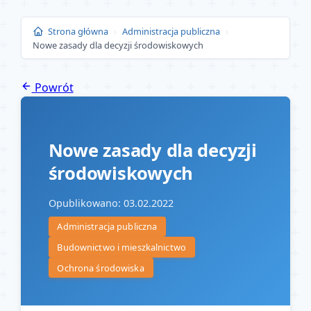
Przejdź
do
Strona główna
›
Administracja publiczna
›
Nowe zasady dla decyzji środowiskowych
treści
Powrót
Nowe zasady dla decyzji
środowiskowych
Opublikowano: 03.02.2022
Administracja publiczna
Budownictwo i mieszkalnictwo
Ochrona środowiska