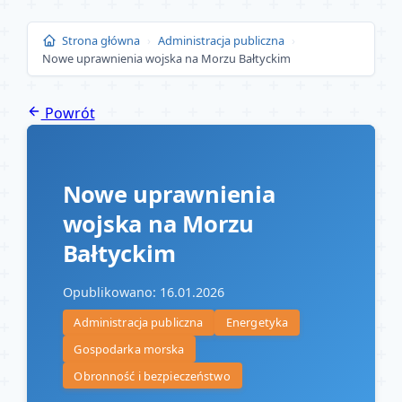
Przejdź
do
Strona główna
›
Administracja publiczna
›
Nowe uprawnienia wojska na Morzu Bałtyckim
treści
Powrót
Nowe uprawnienia
wojska na Morzu
Bałtyckim
Opublikowano: 16.01.2026
Administracja publiczna
Energetyka
Gospodarka morska
Obronność i bezpieczeństwo