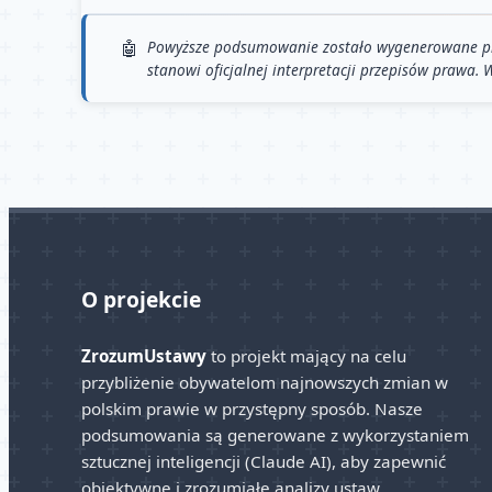
Powyższe podsumowanie zostało wygenerowane przy 
stanowi oficjalnej interpretacji przepisów prawa.
O projekcie
ZrozumUstawy
to projekt mający na celu
przybliżenie obywatelom najnowszych zmian w
polskim prawie w przystępny sposób. Nasze
podsumowania są generowane z wykorzystaniem
sztucznej inteligencji (Claude AI), aby zapewnić
obiektywne i zrozumiałe analizy ustaw.