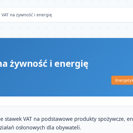
 VAT na żywność i energię
a żywność i energię
Energety
 stawek VAT na podstawowe produkty spożywcze, ener
działań osłonowych dla obywateli.