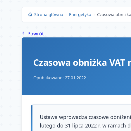
Przejdź
do
Strona główna
›
Energetyka
›
Czasowa obniżka
treści
Powrót
Czasowa obniżka VAT n
Opublikowano: 27.01.2022
Ustawa wprowadza czasowe obniżenie
lutego do 31 lipca 2022 r. w ramach 